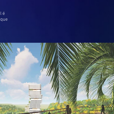
l é
 que